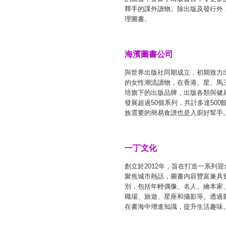
釋手的課外讀物。除出版及發行外
理圖書。
海濱圖書公司
與世界出版社同期成立，初期致力
的女性潮流讀物，在香港、星、馬
培旗下的出版品牌，出版各類與健
發展超過50個系列，共計多達50
族需要的簡易食譜也是入廚好幫手
一丁文化
創立於2012年，旨在打造一系
聚焦城市熱話，圖書內容豐富兼具
別，包括年輕偶像、名人、繪本家
職場、旅遊、星座和攝影等。透過
在書海中增進知識，提升生活趣味