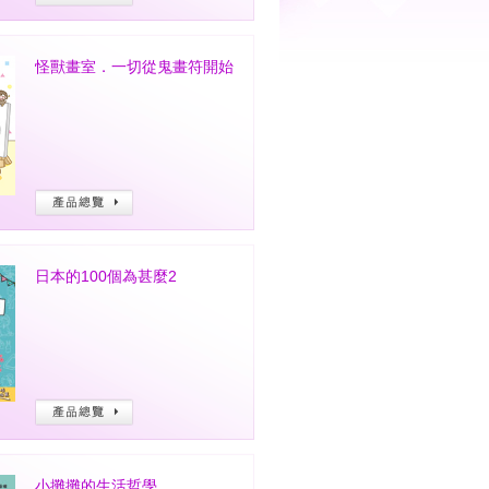
怪獸畫室．一切從鬼畫符開始
日本的100個為甚麼2
小攤攤的生活哲學