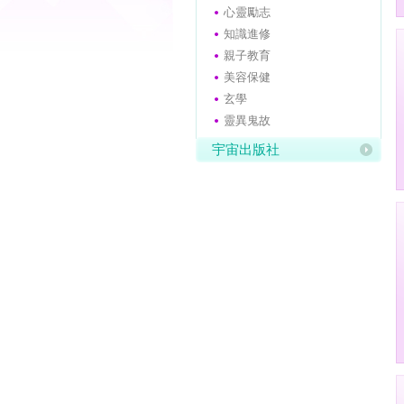
心靈勵志
知識進修
親子教育
美容保健
玄學
靈異鬼故
宇宙出版社