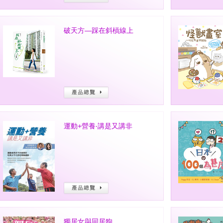
破天方—踩在斜槓線上
運動+營養‧講是又講非
獨居女與同居狗