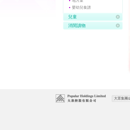
地方菜
嬰幼兒食譜
兒童
消閒讀物
大眾集團